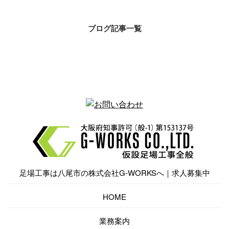
ブログ記事一覧
足場工事
は
八尾市
の
株式会社G-WORKS
へ｜
求人
募集中
HOME
業務案内